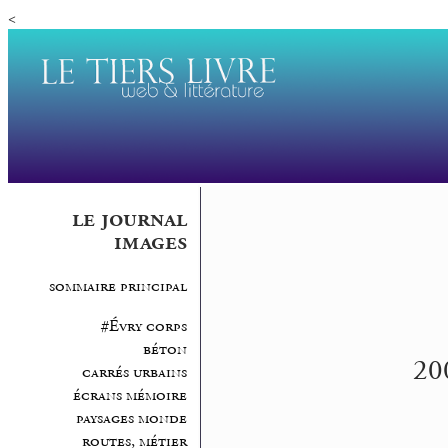
<
le journal
images
sommaire principal
#Évry corps
béton
20
carrés urbains
écrans mémoire
paysages monde
routes, métier