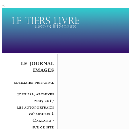
<
le journal
images
sommaire principal
journal, archives
2005-2017
les autoportraits
où mourir à
Oakland ?
sur ce site