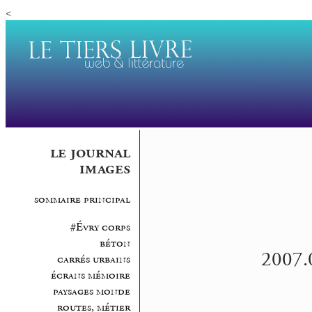
<
le journal
images
sommaire principal
#Évry corps
béton
2007.0
carrés urbains
écrans mémoire
paysages monde
routes, métier