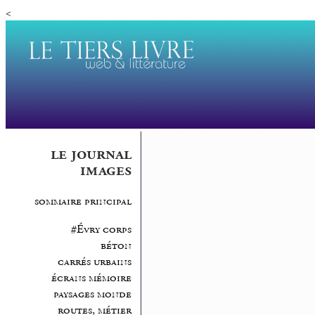
<
le journal
images
sommaire principal
#Évry corps
béton
carrés urbains
écrans mémoire
paysages monde
routes, métier