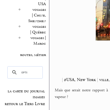
USA
voyages
| Chine,
Shenzhen
voyages
| Québec
voyages |
Maroc
routes, métier
|
#USA, New York
|
ville
Mais que serait notre rapport à 
la carte du journal
vapeur ?
images
retour le Tiers Livre