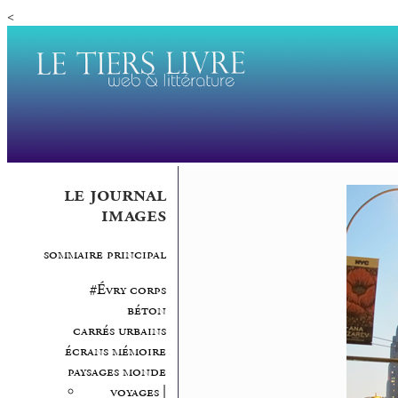
<
le journal
images
sommaire principal
#Évry corps
béton
carrés urbains
écrans mémoire
paysages monde
voyages |