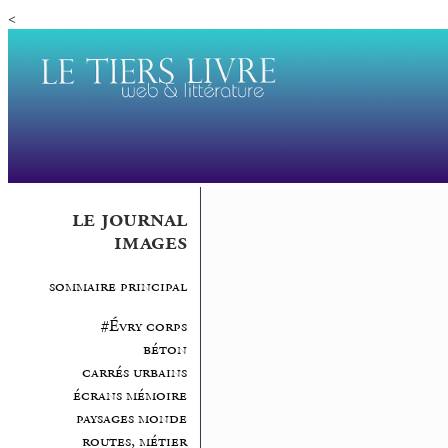
<
le journal
images
sommaire principal
#Évry corps
béton
carrés urbains
écrans mémoire
paysages monde
routes, métier