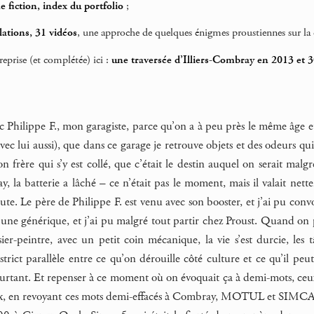
e fiction, index du portfolio
;
lations, 31 vidéos
, une approche de quelques énigmes proustiennes sur la 
reprise (et complétée) ici :
une traversée d’Illiers-Combray en 2013 et 
c Philippe F., mon garagiste, parce qu’on a à peu près le même âge et
avec lui aussi), que dans ce garage je retrouve objets et des odeurs qui
n frère qui s’y est collé, que c’était le destin auquel on serait ma
, la batterie a lâché – ce n’était pas le moment, mais il valait net
ute. Le père de Philippe F. est venu avec son booster, et j’ai pu con
 une générique, et j’ai pu malgré tout partir chez Proust. Quand on 
sier-peintre, avec un petit coin mécanique, la vie s’est durcie, les
strict parallèle entre ce qu’on dérouille côté culture et ce qu’il peut
tant. Et repenser à ce moment où on évoquait ça à demi-mots, ceux qu
aux, en revoyant ces mots demi-effacés à Combray, MOTUL et SIMCA. D