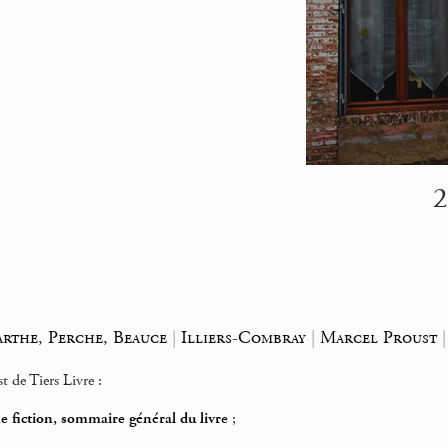
2
arthe, Perche, Beauce
|
Illiers-Combray
|
Marcel Proust
t de Tiers Livre :
e fiction, sommaire général du livre
;