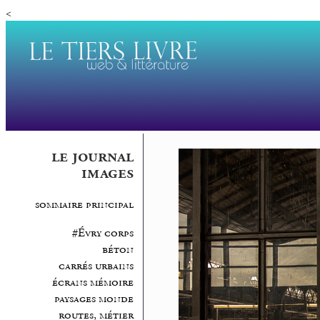
<
le journal
images
sommaire principal
#Évry corps
béton
carrés urbains
écrans mémoire
paysages monde
routes, métier