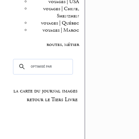
voyages | USA
voyages | Chine,
Shenzhen
voyages | Québec
voyages | Maroc
routes, métier
la carte du journal images
retour le Tiers Livre