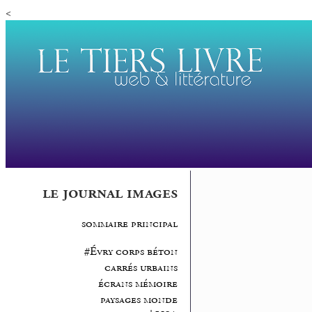
<
le journal images
sommaire principal
#Évry corps béton
carrés urbains
écrans mémoire
paysages monde