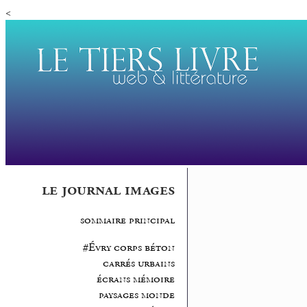
<
le journal images
sommaire principal
#Évry corps béton
carrés urbains
écrans mémoire
paysages monde