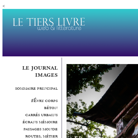
<
le journal
images
sommaire principal
#Évry corps
béton
carrés urbains
écrans mémoire
paysages monde
routes, métier