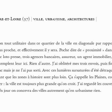
e-et-Loire (37)
|
ville, urbanisme, architectures
|
n tout utilitaire dans ce quartier de la ville en diagonale par rap
s proche, et effectivement il y sera. Poche dite de « proximité » dan
c loto presse, trois agences bancaires, assureur, un agent immobilier
templent leur ici. Rien d’autre. J’ai oblitéré mes trois envois, puis fi
 mais je ne l’ai pas sorti. Avec ces lumières sursaturées d’été détraq
iant que les zones à histoire sont plus loin. Ça s’appelle les Plaines
r : la ville est toujours plus grande qu’on croit. J’ai regardé les cou
Un jour on concevra des villes autrement qu’en urbanisme rien.