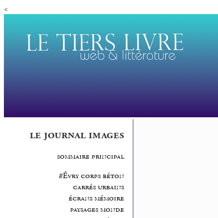
<
le journal images
sommaire principal
#Évry corps béton
carrés urbains
écrans mémoire
paysages monde