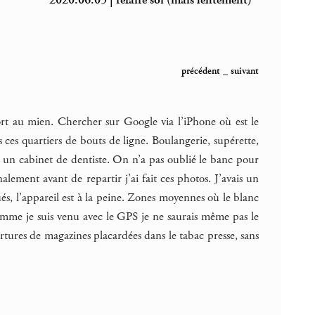
2020.06.05 | refaire soi (mais lentement)
précédent
_
suivant
port au mien. Chercher sur Google via l’iPhone où est le
s ces quartiers de bouts de ligne. Boulangerie, supérette,
, un cabinet de dentiste. On n’a pas oublié le banc pour
nalement avant de repartir j’ai fait ces photos. J’avais un
ués, l’appareil est à la peine. Zones moyennes où le blanc
, comme je suis venu avec le GPS je ne saurais même pas le
vertures de magazines placardées dans le tabac presse, sans