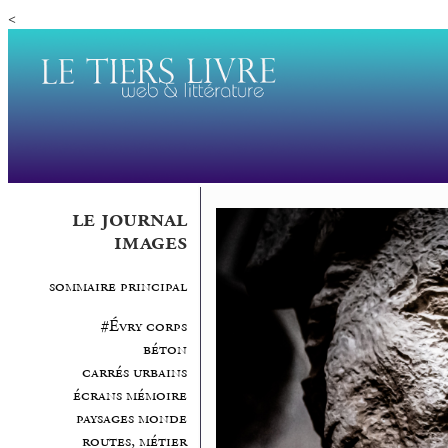
<
le journal
images
sommaire principal
#Évry corps
béton
carrés urbains
écrans mémoire
paysages monde
routes, métier