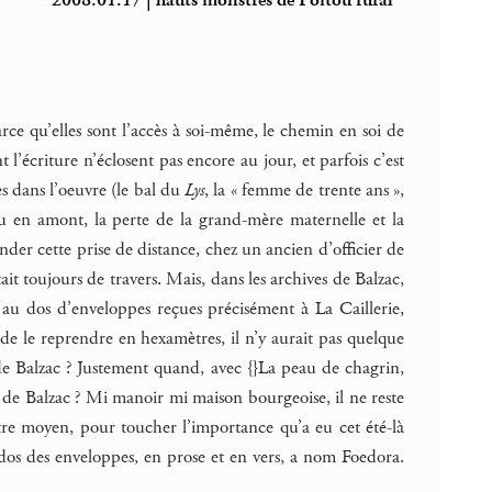
2008.01.17 | hauts monstres de Poitou rural
arce qu’elles sont l’accès à soi-même, le chemin en soi de
l’écriture n’éclosent pas encore au jour, et parfois c’est
es dans l’oeuvre (le bal du
Lys
, la « femme de trente ans »,
 en amont, la perte de la grand-mère maternelle et la
er cette prise de distance, chez un ancien d’officier de
it toujours de travers. Mais, dans les archives de Balzac,
 au dos d’enveloppes reçues précisément à La Caillerie,
de le reprendre en hexamètres, il n’y aurait pas quelque
de Balzac ? Justement quand, avec {}La peau de chagrin,
de Balzac ? Mi manoir mi maison bourgeoise, il ne reste
tre moyen, pour toucher l’importance qu’a eu cet été-là
 dos des enveloppes, en prose et en vers, a nom Foedora.