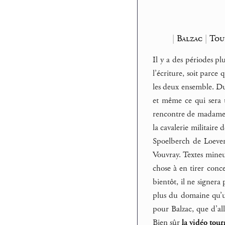
|
Balzac
|
Tou
Il y a des périodes pl
l’écriture, soit parce
les deux ensemble. Du 
et même ce qui sera 
rencontre de madame d
la cavalerie militaire
Spoelberch de Loevenj
Vouvray. Textes mineu
chose à en tirer conc
bientôt, il ne signer
plus du domaine qu’un
pour Balzac, que d’al
Bien sûr
la vidéo tou