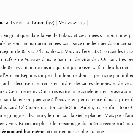
rs & Indre-et-Loire (37)
|
Vouvray, 37
|
us énigmatiques dans la vie de Balzac, et ces années si importantes p
 qu’elles sont moins documentées, soit parce que les noeuds concernant 
séjour de Balzac, 24 ans alors, à Vouvray l’été 1823, on sait les trac
transféré de Vouvray dans le Saumur de Grandet. On sait, très peu
e Berny, autant de raisons qui ont pu pousser sa famille à lui demand
 de l’Ancien Régime, un petit bonhomme dont la perruque paraît-il éta
oul a découvert, et remis en ordre, des suites de notes et de vers
rs ? Certainement. Oui, mais écrire un « squelette » en prose avant 
ernant la tension poétique à l’oeuvre en permanence dans la prose 
a plus Lord O’Rhoone ou Horace de Saint-Aubin, mais enfin Honoré 
e grange et des murs, le nom sur la vieille plaque. Mais pas d’au
ler y voir. Et encore plus si le personnage du poème reconstitué au
rnée aujourd’hui même
ici pour en parler plus au long.