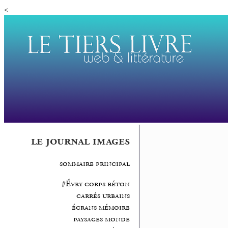
<
le journal images
sommaire principal
#Évry corps béton
carrés urbains
écrans mémoire
paysages monde