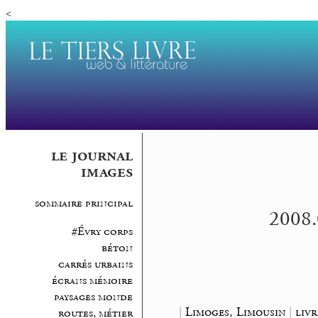
<
le journal
images
sommaire principal
2008.0
#Évry corps
béton
carrés urbains
écrans mémoire
paysages monde
|
Limoges, Limousin
|
livr
routes, métier