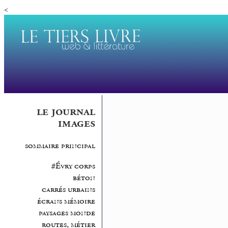
<
le journal
images
sommaire principal
#Évry corps
béton
carrés urbains
écrans mémoire
paysages monde
routes, métier