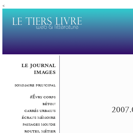
<
le journal
images
sommaire principal
#Évry corps
béton
2007.0
carrés urbains
écrans mémoire
paysages monde
routes, métier