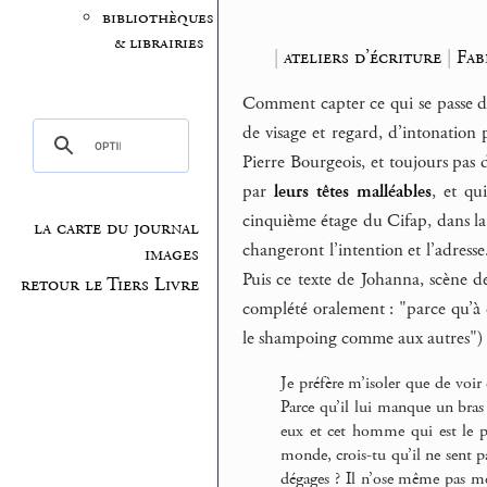
bibliothèques
& librairies
|
ateliers d’écriture
|
Fab
Comment capter ce qui se passe da
de visage et regard, d’intonation
Pierre Bourgeois, et toujours pas d
par
leurs têtes malléables
, et qu
cinquième étage du Cifap, dans la 
la carte du journal
changeront l’intention et l’adresse.
images
Puis ce texte de Johanna, scène de
retour le Tiers Livre
complété oralement : "parce qu’à cau
le shampoing comme aux autres") 
Je préfère m’isoler que de voi
Parce qu’il lui manque un bras 
eux et cet homme qui est le pl
monde, crois-tu qu’il ne sent p
dégages ? Il n’ose même pas me r