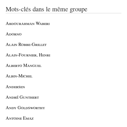
Mots-clés dans le même groupe
Abdourahman Waberi
Adorno
Alain Robbe-Grillet
Alain-Fournier, Henri
Alberto Manguel
Albin-Michel
Andersen
André Gunthert
Andy Goldsworthy
Antoine Emaz