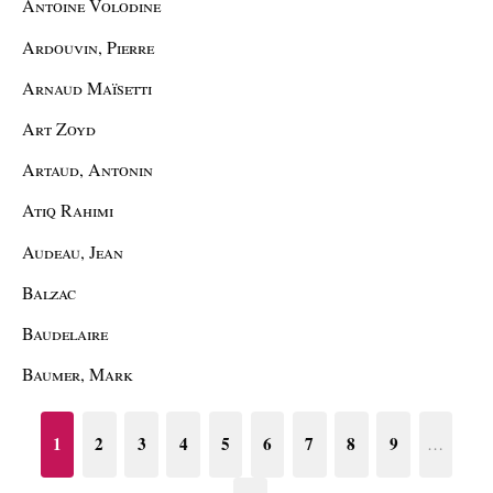
Antoine Volodine
Ardouvin, Pierre
Arnaud Maïsetti
Art Zoyd
Artaud, Antonin
Atiq Rahimi
Audeau, Jean
Balzac
Baudelaire
Baumer, Mark
1
2
3
4
5
6
7
8
9
…