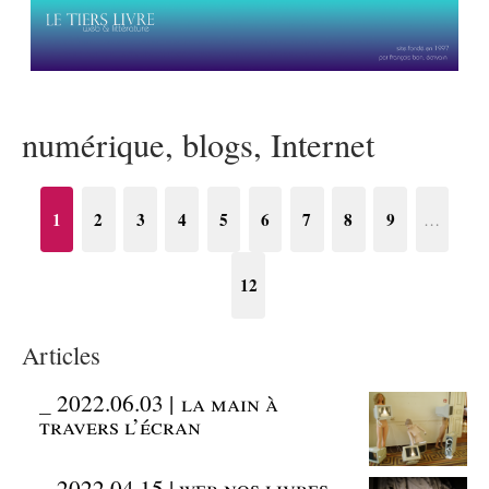
numérique, blogs, Internet
1
2
3
4
5
6
7
8
9
…
12
Articles
_
2022.06.03 | la main à
travers l’écran
_
2022.04.15 | web nos livres