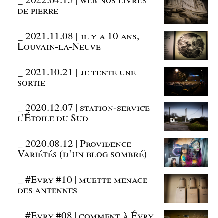
de pierre
_
2021.11.08 | il y a 10 ans,
Louvain-la-Neuve
_
2021.10.21 | je tente une
sortie
_
2020.12.07 | station-service
l’Étoile du Sud
_
2020.08.12 | Providence
Variétés (d’un blog sombré)
_
#Evry #10 | muette menace
des antennes
_
#Evry #08 | comment à Évry