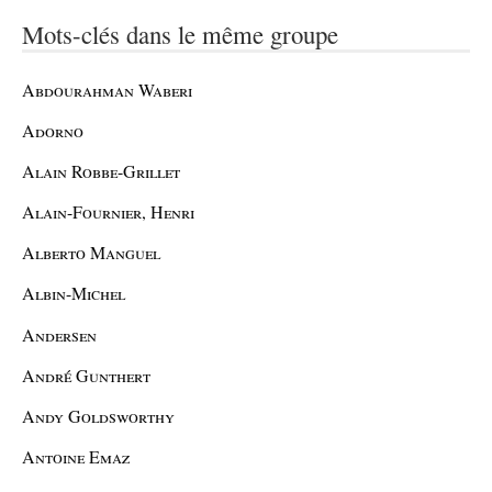
Mots-clés dans le même groupe
Abdourahman Waberi
Adorno
Alain Robbe-Grillet
Alain-Fournier, Henri
Alberto Manguel
Albin-Michel
Andersen
André Gunthert
Andy Goldsworthy
Antoine Emaz