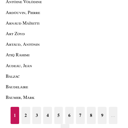
Antoine Volodine
Ardouvin, Pierre
Arnaud Maïsetti
Art Zoyd
Artaud, Antonin
Atiq Rahimi
Audeau, Jean
Balzac
Baudelaire
Baumer, Mark
1
2
3
4
5
6
7
8
9
…