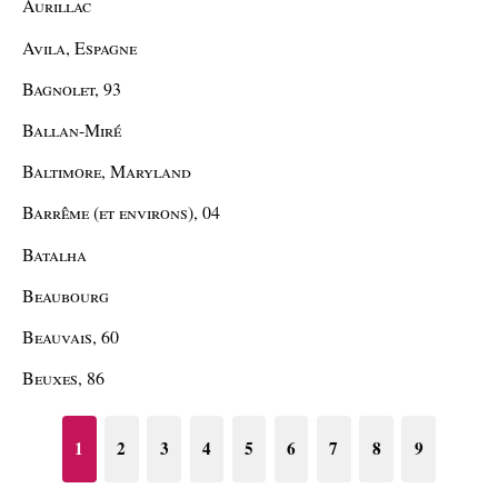
Aurillac
Avila, Espagne
Bagnolet, 93
Ballan-Miré
Baltimore, Maryland
Barrême (et environs), 04
Batalha
Beaubourg
Beauvais, 60
Beuxes, 86
1
2
3
4
5
6
7
8
9