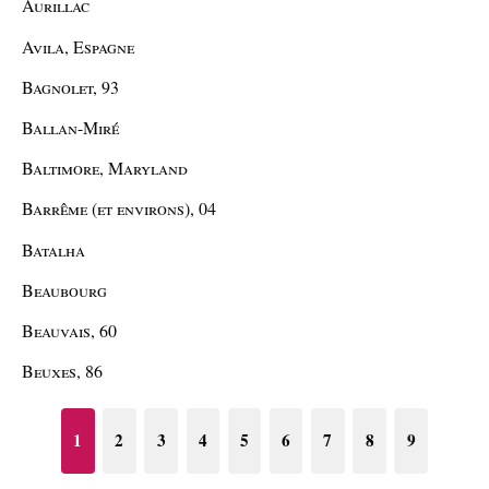
Aurillac
Avila, Espagne
Bagnolet, 93
Ballan-Miré
Baltimore, Maryland
Barrême (et environs), 04
Batalha
Beaubourg
Beauvais, 60
Beuxes, 86
1
2
3
4
5
6
7
8
9