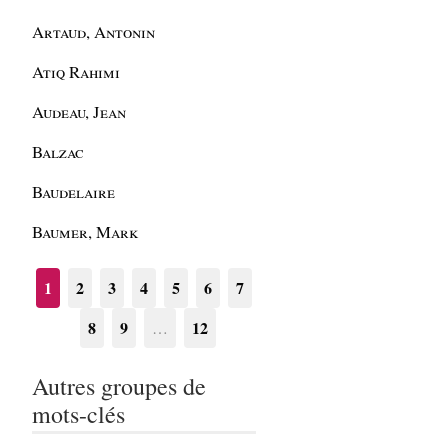
Artaud, Antonin
Atiq Rahimi
Audeau, Jean
Balzac
Baudelaire
Baumer, Mark
1
2
3
4
5
6
7
8
9
12
…
Autres groupes de
mots-clés