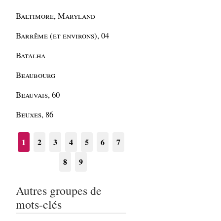
Baltimore, Maryland
Barrême (et environs), 04
Batalha
Beaubourg
Beauvais, 60
Beuxes, 86
1
2
3
4
5
6
7
8
9
Autres groupes de
mots-clés