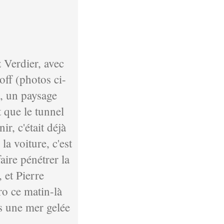
z Verdier, avec
ff (photos ci-
n, un paysage
 que le tunnel
r, c'était déjà
la voiture, c'est
ire pénétrer la
 et Pierre
ro ce matin-là
s une mer gelée