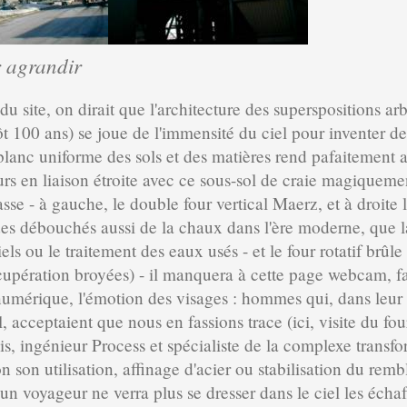
r agrandir
du site, on dirait que l'architecture des superspositions ar
tôt 100 ans) se joue de l'immensité du ciel pour inventer de
lanc uniforme des sols et des matières rend pafaitement ab
urs en liaison étroite avec ce sous-sol de craie magiquem
asse - à gauche, le double four vertical Maerz, et à droite
des débouchés aussi de la chaux dans l'ère moderne, que l
iels ou le traitement des eaux usés - et le four rotatif brûle
cupération broyées) - il manquera à cette page webcam, fa
 numérique, l'émotion des visages : hommes qui, dans leur
l, acceptaient que nous en fassions trace (ici, visite du f
is, ingénieur Process et spécialiste de la complexe trans
on son utilisation, affinage d'acier ou stabilisation du rem
cun voyageur ne verra plus se dresser dans le ciel les éch