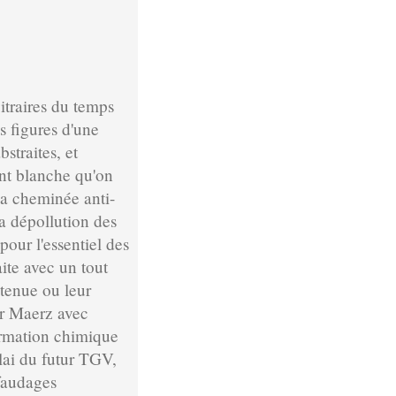
bitraires du temps
s figures d'une
straites, et
ent blanche qu'on
 la cheminée anti-
a dépollution des
 pour l'essentiel des
ite avec un tout
 tenue ou leur
our Maerz avec
formation chimique
blai du futur TGV,
afaudages