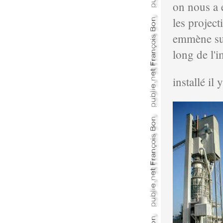
on nous a é
les projec
emmène sur 
long de l'
installé il