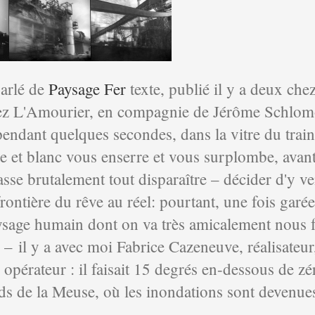
parlé de
Paysage Fer
texte, publié il y a deux che
ez L'Amourier, en compagnie de Jérôme Schlomo
pendant quelques secondes, dans la vitre du trai
e et blanc vous enserre et vous surplombe, avant
sse brutalement tout disparaître – décider d'y veni
frontière du rêve au réel: pourtant, une fois garée 
ysage humain dont on va très amicalement nous fa
– il y a avec moi Fabrice Cazeneuve, réalisateur,
opérateur : il faisait 15 degrés en-dessous de zé
rds de la Meuse, où les inondations sont devenue