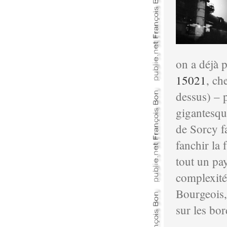
on a déjà 
15021
, ch
dessus) – 
gigantesqu
de Sorcy fa
fanchir la 
tout un pa
complexité 
Bourgeois, 
sur les bo