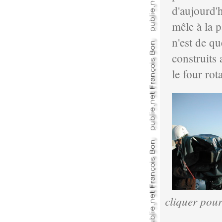
d'aujourd'h
mêle à la p
n'est de q
construits 
le four rota
cliquer pou