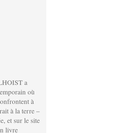
pe LHOIST a
ntemporain où
confrontent à
ait à la terre –
, et sur le site
n livre