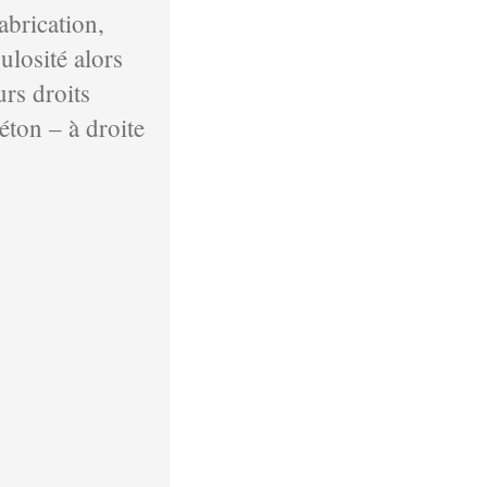
fabrication,
ulosité alors
rs droits
éton – à droite