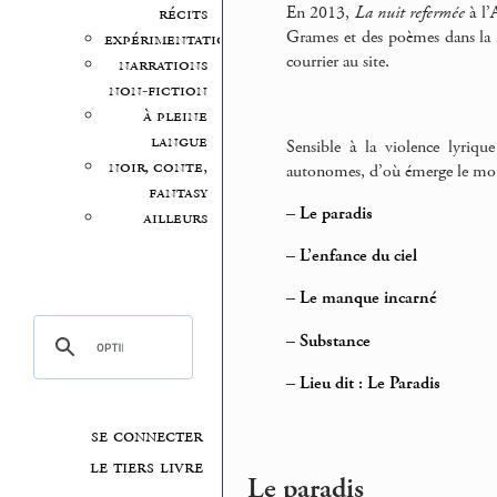
En 2013,
La nuit refermée
à l’
récits
Grames et des poèmes dans la r
expérimentation
courrier au site.
narrations
non-fiction
à pleine
langue
Sensible à la violence lyriqu
noir, conte,
autonomes, d’où émerge le mou
fantasy
–
Le paradis
ailleurs
–
L’enfance du ciel
–
Le manque incarné
–
Substance
–
Lieu dit : Le Paradis
se connecter
le tiers livre
Le paradis