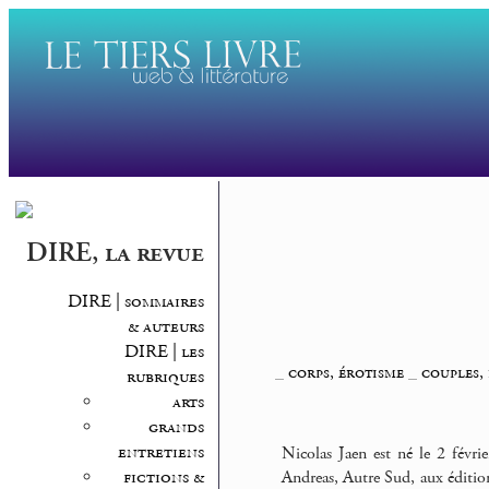
DIRE, la revue
DIRE | sommaires
& auteurs
DIRE | les
_
corps, érotisme
_
couples,
rubriques
arts
grands
entretiens
Nicolas Jaen est né le 2 févr
fictions &
Andreas, Autre Sud, aux éditi