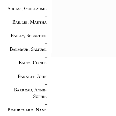
_
Augias, Guillaume
_
Baillie, Martha
_
Bailly, Sébastien
_
Balmeur, Samuel
_
Baltz, Cécile
_
Barnett, John
_
Barreau, Anne-
Sophie
_
Beauregard, Nane
_