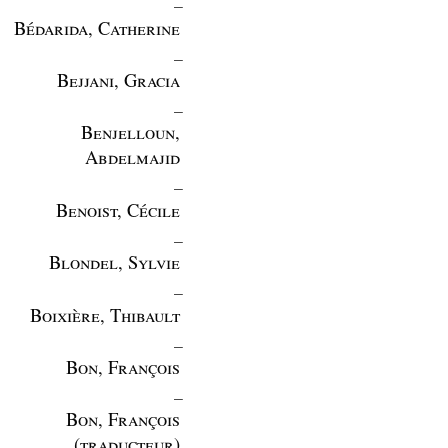
Bédarida, Catherine
_
Bejjani, Gracia
_
Benjelloun,
Abdelmajid
_
Benoist, Cécile
_
Blondel, Sylvie
_
Boixière, Thibault
_
Bon, François
_
Bon, François
(traducteur)