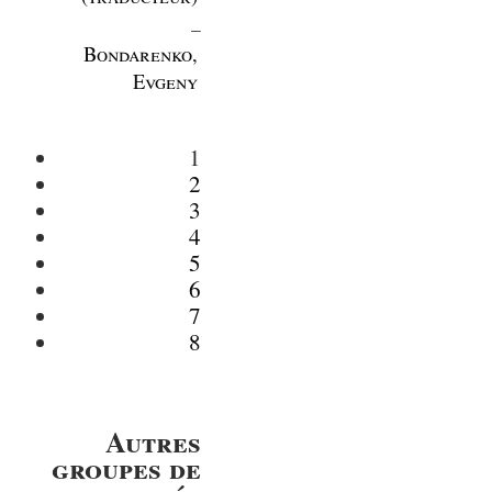
_
Bondarenko,
Evgeny
1
2
3
4
5
6
7
8
Autres
groupes de