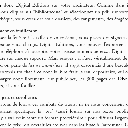
z
donc Digital Editions sur votre ordinateur. Comme dans i
vous cliquez sur "bibliothèque" et sélectionnez un pdf, sur votr
thèque, vous créez des sous-dossiers, des rangements, des étagères, 
ment en feuilletant
sez la fenêtre à la taille de votre écran, vous placez des signet
orsque vous chargez Digital Editions, vous pouvez l’exporter 
re téléphone s’il accepte, votre liseuse numérique etc... Digital
ure sur chaque support. Mais essayez : il s’agit véritablement de
d on parle de
lecture numérique
, il s’agit désormais d’une basc
sormais toucher à ce dont le livre était le seul dépositaire, et l
chargez donc librement, sur publie.net, les 300 pages des
Diva
, si vous fouillez !...
jeux et corollaires
stons de loin à ces combats de titans, ils ne nous concernent
ormat spécifique, le "prc" (aussi fourni sur nos textes publie
 aussi avait tenté un format propriétaire : pour diffuser largem
ment le prix (on devrait les trouver dans les Fnac à l’automne), 