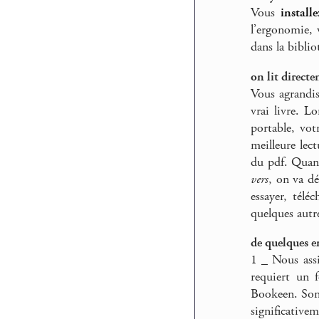
Vous
installe
l’ergonomie, 
dans la biblio
on lit directe
Vous agrandis
vrai livre. L
portable, vot
meilleure lect
du pdf. Quan
vers
, on va dé
essayer, télé
quelques autres
de quelques en
1 _ Nous assi
requiert un f
Bookeen. Sony
significative