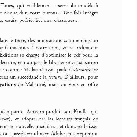
Tunes, qui visiblement a servi de modèle à
e disque dur, votre bureau... Une fois intégré
essais, poésie, fictions, classiques...
s dans le texte, des annotations comme dans un
sur 6 machines à votre nom, votre ordinateur
 Editions se charge d’optimiser le pdf pour la
 lecture, et non pas de laborieuse visualisation
ule : comme Mallarmé avait parlé d’
atteindre au
’écran un succédané : la
lecture
. D’ailleurs, pour
gations
de Mallarmé, mais on vous en offre
 qu’en partie. Amazon produit son Kindle, qui
.net), et adopté par les lecteurs français de
ent ses nouvelles machines, et donc en baisser
ils ont passé accord avec Adobe, et accepteront