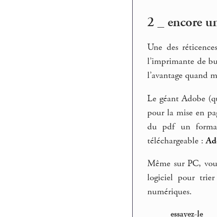
2 _ encore u
Une des réticences
l’imprimante de bur
l’avantage quand mê
Le géant Adobe (qui
pour la mise en pa
du pdf un format
téléchargeable :
Ad
Même sur PC, vous
logiciel pour tri
numériques.
essayez-le