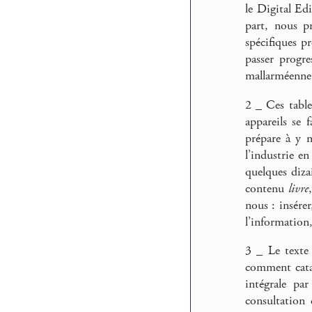
le Digital Ed
part, nous p
spécifiques p
passer progr
mallarméenn
2 _ Ces table
appareils se 
prépare à y 
l’industrie e
quelques dizai
contenu
livre
nous : insérer
l’information,
3 _ Le texte
comment catal
intégrale pa
consultation