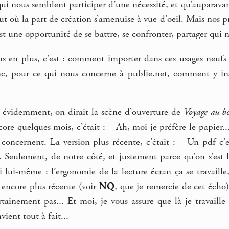
 qui nous semblent participer d’une nécessité, et qu’auparavan
ut où la part de création s’amenuise à vue d’oeil. Mais nos pr
est une opportunité de se battre, se confronter, partager qui n
us en plus, c’est : comment importer dans ces usages neufs 
nc, pour ce qui nous concerne à publie.net, comment y ins
.
s, évidemment, on dirait la scène d’ouverture de
Voyage au bo
ore quelques mois, c’était : – Ah, moi je préfère le papier.
 concernent. La version plus récente, c’était : – Un pdf c’es
Seulement, de notre côté, et justement parce qu’on s’est la
i lui-même : l’ergonomie de la lecture écran ça se travaille, 
n encore plus récente (voir
NQ
, que je remercie de cet écho) 
ertainement pas... Et moi, je vous assure que là je travail
ient tout à fait...