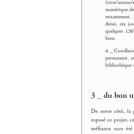
(titre/auteur
numérique de 
notamment.
Ainsi, ces jo
quelques 130
bien.
4 _ Corollair
permanent, et
bibliothèque
3 _ du bon u
De notre côté, la
exposé ce projet, c
méfiance aura été