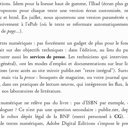
itions. Idem pour la liseuse haut de gamme, l’Iliad (écran plus g
roposons pour chaque texte une version écran customisée, ma
rc et html. En juillet, nous ajouterons une version paramétrée
essivement à l’ePub (où le texte se reformate automatiquement
e de
page
...).
ttes numériques : pas forcément un gadget de plus pour le fon
fait sur des objectifs techniques : dans l’édition, au lieu du pa
muter aussi les
services de presse
. Les techniciens qui intervie
n général), ont les modes d’emploi et documentations sur leur li
nes (avec accès au site miroir publie.net "texte intégral"). Surt
, mais via la
presse
: bouquets de magazine, ou votre journal quo
, dans ces pratiques de lecture neuves, qui intégreront les flux, l
 nos laboratoires de littérature.
 numérique ne relève pas du livre : pas d’ISBN par exemple, c
oguer ? Ce n’est pas une question secondaire : publie.net, dep
r le robot dépôt légal de la BNF (merci personnel à
C
G
). 
 de textes numériques, Adobe Digital Editions s’impose le pr