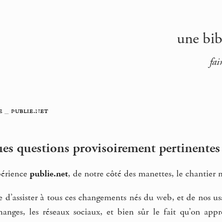
une bib
fai
e
_
publie.net
ues questions provisoirement pertinentes
périence
publie.net
, de notre côté des manettes, le chantier n
e d’assister à tous ces changements nés du web, et de nos u
échanges, les réseaux sociaux, et bien sûr le fait qu’on ap