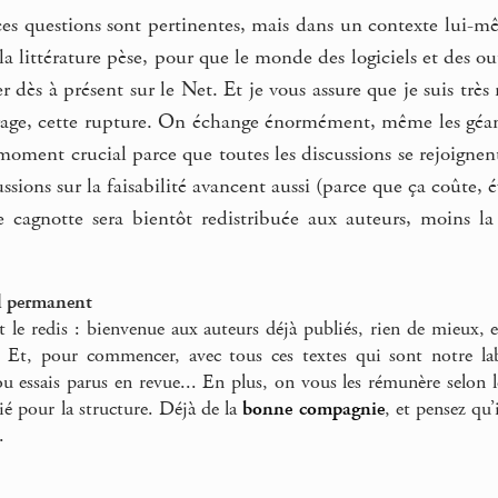
 ces questions sont pertinentes, mais dans un contexte lui-
la littérature pèse, pour que le monde des logiciels et des o
r dès à présent sur le Net. Et je vous assure que je suis très
irage, cette rupture. On échange énormément, même les géant
oment crucial parce que toutes les discussions se rejoignent :
cussions sur la faisabilité avancent aussi (parce que ça coûte,
 cagnotte sera bientôt redistribuée aux auteurs, moins
el permanent
 et le redis : bienvenue aux auteurs déjà publiés, rien de mieux, 
. Et, pour commencer, avec tous ces textes qui sont notre labo
 ou essais parus en revue... En plus, on vous les rémunère selon 
ié pour la structure. Déjà de la
bonne
compagnie
, et pensez qu’
.