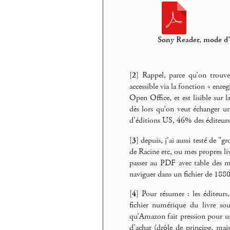
Sony Reader, mode d
[
2
]
Rappel, parce qu’on trouve
accessible via la fonction « enr
Open Office, et est lisible sur 
dès lors qu’on veut échanger u
d’éditions US, 46% des éditeurs
[
3
]
depuis, j’ai aussi testé de "g
de Racine etc, ou mes propres 
passer au PDF avec table des ma
naviguer dans un fichier de 18
[
4
]
Pour résumer : les éditeurs,
fichier numérique du livre s
qu’Amazon fait pression pour
d’achat (drôle de principe, mais