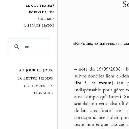
S
le contraire)
écrivain, un
métier ?
l’espace matos
eReaders, tablettes, liseus
–
note du 19/09/2008 : beau
au jour le jour
suivre donc les liens ci-de
la lettre hebdo
lire ?
, et
forum
] (en p
les livres, la
indispensable pour gérer v
librairie
aussi simple qu’iTunes). S
scandale ou cette absurdit
dollars aux States c’est
correspondance ! idem pour
texte numérique associé au