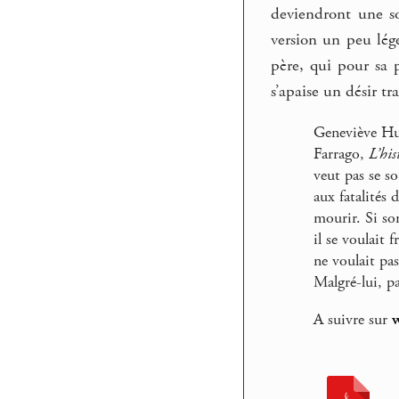
deviendront une so
version un peu lég
père, qui pour sa p
s’apaise un désir tr
Geneviève Hut
Farrago,
L’his
veut pas se s
aux fatalités 
mourir. Si son
il se voulait 
ne voulait pas
Malgré-lui, p
A suivre sur
w