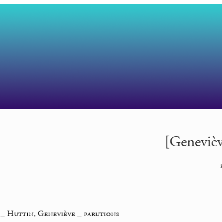
[Genevièv
_
Huttin, Geneviève
_
parutions