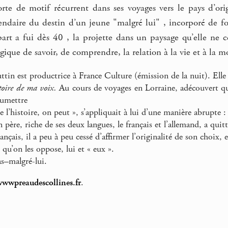
rte de motif récurrent dans ses voyages vers le pays d’ori
endaire du destin d’un jeune "malgré lui" , incorporé de 
art a fui dès 40 , la projette dans un paysage qu’elle ne c
agique de savoir, de comprendre, la relation à la vie et à la m
tin est productrice à France Culture (émission de la nuit). Ell
toire de ma voix.
Au cours de voyages en Lorraine, adécouvert q
oumettre
de l’histoire, on peut », s’appliquait à lui d’une manière abrupte :
 père, riche de ses deux langues, le français et l’allemand, a qui
français, il a peu à peu cessé d’affirmer l’originalité de son choix, 
 qu’on les oppose, lui et « eux ».
as–malgré-lui.
wwpreaudescollines.fr
.