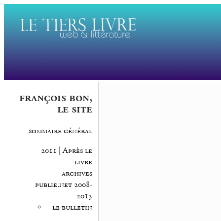
françois bon,
le site
sommaire général
2011 | Après le
livre
archives
publie.net 2008-
2013
le bulletin