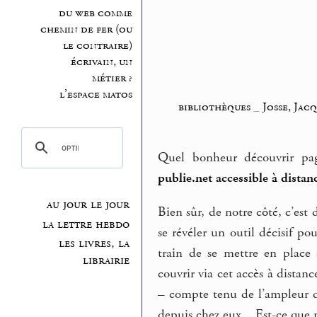
du web comme
chemin de fer (ou
le contraire)
écrivain, un
métier ?
l’espace matos
bibliothèques
_
Josse, Jac
Quel bonheur découvrir pag
publie.net accessible à dista
au jour le jour
Bien sûr, de notre côté, c’est
la lettre hebdo
se révéler un outil décisif po
les livres, la
train de se mettre en place a
librairie
couvrir via cet accès à distance
– compte tenu de l’ampleur de
depuis chez eux... Est-ce que 