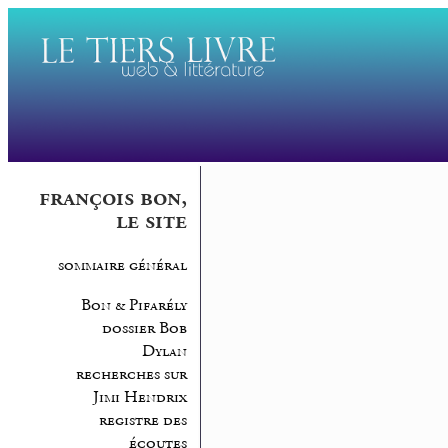
françois bon,
le site
sommaire général
Bon & Pifarély
dossier Bob
Dylan
recherches sur
Jimi Hendrix
registre des
écoutes