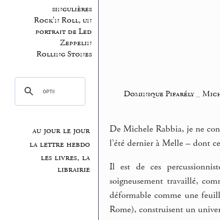
singulières
Rock’n Roll, un
portrait de Led
Zeppelin
Rolling Stones
Dominique Pifarély
_
Mich
De Michele Rabbia, je ne conn
au jour le jour
l’été dernier à Melle – dont c
la lettre hebdo
les livres, la
Il est de ces percussionnis
librairie
soigneusement travaillé, com
déformable comme une feuille
Rome), construisent un unive