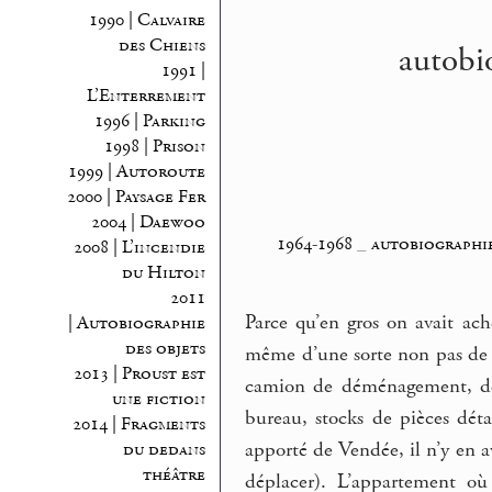
1990 | Calvaire
des Chiens
autobio
1991 |
L’Enterrement
1996 | Parking
1998 | Prison
1999 | Autoroute
2000 | Paysage Fer
2004 | Daewoo
1964-1968
_
autobiographie
2008 | L’incendie
du Hilton
2011
Parce qu’en gros on avait ach
| Autobiographie
des objets
même d’une sorte non pas de 
2013 | Proust est
camion de déménagement, de c
une fiction
bureau, stocks de pièces déta
2014 | Fragments
apporté de Vendée, il n’y en a
du dedans
théâtre
déplacer). L’appartement où 