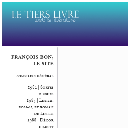
françois bon,
le site
sommaire général
1982 | Sortie
d’usine
1985 | Limite,
roman, et roman
de Limite
1988 | Décor
ciment