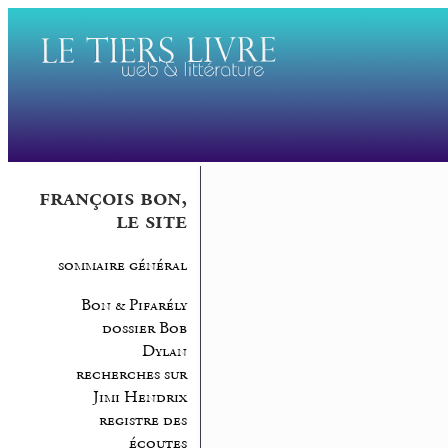
françois bon,
le site
sommaire général
Bon & Pifarély
dossier Bob
Dylan
recherches sur
Jimi Hendrix
registre des
écoutes