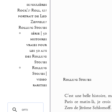
singulières
Rock’n Roll, un
portrait de Led
Zeppelin
Rolling Stones
série | 50
histoires
vraies pour
les 50 ans
des Rolling
Stones
Rolling
Stones |
video
Rolling Stones
rarities
C’est une belle histoire, ma
Paris ce matin-là, je crois
Zero
de Jérôme Schlomoff.