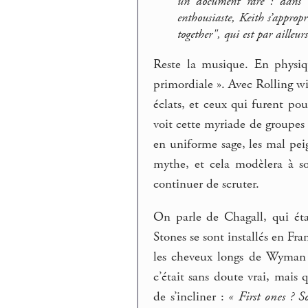
un document rare : dans u
enthousiaste, Keith s’appropri
together", qui est par aille
Reste la musique. En physiq
primordiale ». Avec Rolling wi
éclats, et ceux qui furent po
voit cette myriade de groupes 
en uniforme sage, les mal pei
mythe, et cela modèlera à so
continuer de scruter.
On parle de Chagall, qui ét
Stones se sont installés en Fr
les cheveux longs de Wyman
c’était sans doute vrai, mais q
de s’incliner :
« First ones ? So