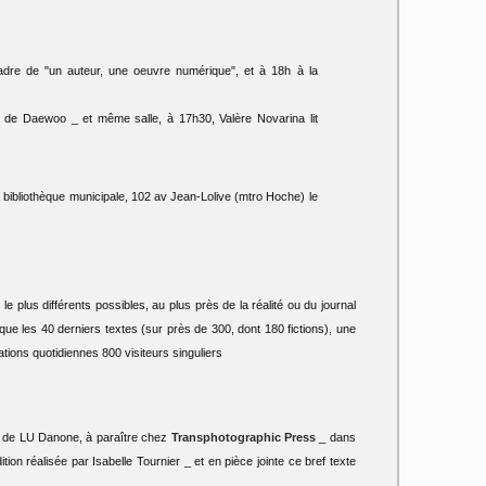
cadre de "un auteur, une oeuvre numérique", et à 18h à la
r de Daewoo _ et même salle, à 17h30, Valère Novarina lit
 bibliothèque municipale, 102 av Jean-Lolive (mtro Hoche) le
le plus différents possibles, au plus près de la réalité ou du journal
 que les 40 derniers textes (sur près de 300, dont 180 fictions), une
ions quotidiennes 800 visiteurs singuliers
iés de LU Danone, à paraître chez
Transphotographic Press
_ dans
on réalisée par Isabelle Tournier _ et en pièce jointe ce bref texte