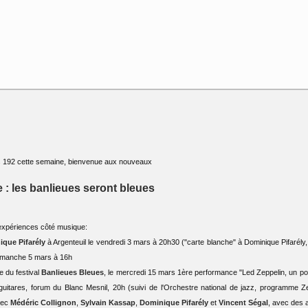
192 cette semaine, bienvenue aux nouveaux
: les banlieues seront bleues
expériences côté musique:
que Pifarély
à Argenteuil le vendredi 3 mars à 20h30 ("carte blanche" à Dominique Pifarély,
 dimanche 5 mars à 16h
e du festival
Banlieues Bleues
, le mercredi 15 mars 1ère performance "Led Zeppelin, un portr
 guitares, forum du Blanc Mesnil, 20h (suivi de l'Orchestre national de jazz, programme Z
vec
Médéric Collignon
,
Sylvain Kassap
,
Dominique Pifarély
et
Vincent Ségal
, avec des 