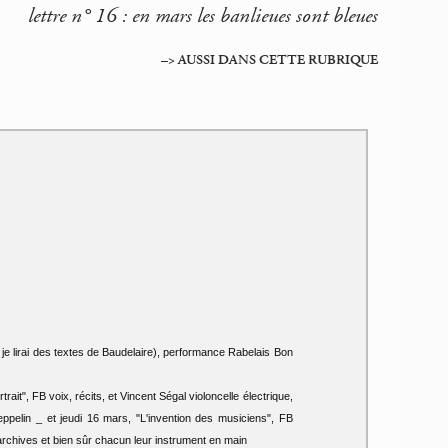
lettre n° 16 : en mars les banlieues sont bleues
–> AUSSI DANS CETTE RUBRIQUE
 je lirai des textes de Baudelaire), performance Rabelais Bon
ait", FB voix, récits, et Vincent Ségal violoncelle électrique,
eppelin _ et jeudi 16 mars, "L'invention des musiciens", FB
archives et bien sûr chacun leur instrument en main