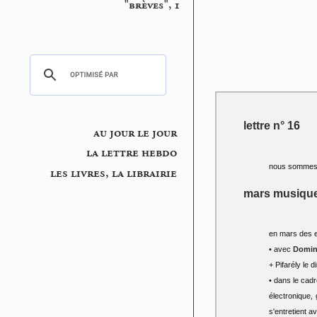
"brèves", 1
lettre n° 16
au jour le jour
la lettre hebdo
nous sommes 
les livres, la librairie
mars musique 
en mars des 
• avec
Domini
+ Pifarély le
• dans le cadr
électronique,
s'entretient a