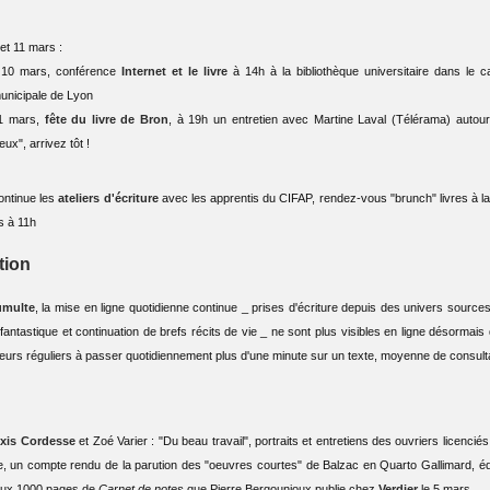
et 11 mars :
i 10 mars, conférence
Internet et le livre
à 14h à la bibliothèque universitaire dans le 
municipale de Lyon
11 mars,
fête du livre de Bron
, à 19h un entretien avec Martine Laval (Télérama) autou
ux", arrivez tôt !
ontinue les
ateliers d'écriture
avec les apprentis du CIFAP, rendez-vous "brunch" livres à la
s à 11h
tion
umulte
, la mise en ligne quotidienne continue _ prises d'écriture depuis des univers sources 
e fantastique et continuation de brefs récits de vie _ ne sont plus visibles en ligne désormais
urs réguliers à passer quotidiennement plus d'une minute sur un texte, moyenne de consultat
exis Cordesse
et Zoé Varier : "Du beau travail", portraits et entretiens des ouvriers licenc
re, un compte rendu de la parution des "oeuvres courtes" de Balzac en Quarto Gallimard, éditi
ux 1000 pages de
Carnet de notes
que Pierre Bergounioux publie chez
Verdier
le 5 mars