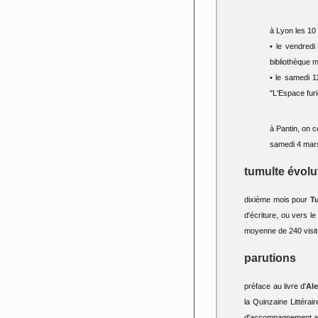
à Lyon les 10 
• le vendred
bibliothèque 
• le samedi 
"L'Espace furie
à Pantin, on c
samedi 4 mar
tumulte évolu
dixième mois pour
T
d'écriture, ou vers l
moyenne de 240 visite
parutions
préface au livre d'
Al
la Quinzaine Littérai
d'accompagnement a