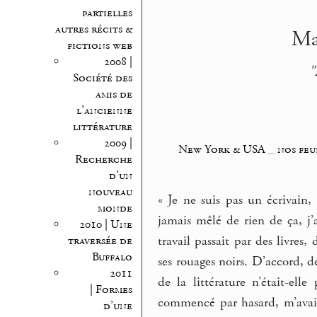
partielles
autres récits &
Mal
fictions web
2008 |
"
Société des
amis de
l’ancienne
littérature
2009 |
New York & USA
_
nos feu
Recherche
d’un
nouveau
« Je ne suis pas un écrivain
monde
jamais mêlé de rien de ça, j’a
2010 | Une
travail passait par des livres
traversée de
Buffalo
ses rouages noirs. D’accord, des
2011
de la littérature n’était-el
| Formes
commencé par hasard, m’avait-
d’une