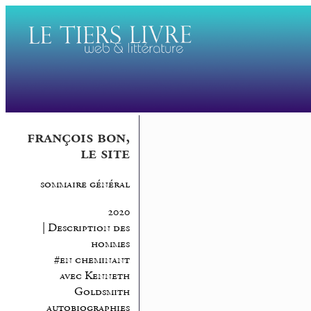
françois bon,
le site
sommaire général
2020
| Description des
hommes
#en cheminant
avec Kenneth
Goldsmith
autobiographies