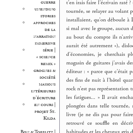
guerre
t’en irais faire l’écrivain ra
unending
tournée, se relayer au volant p
stories
installaient, qu’on déboule à
approches
si mal avec le groupe, aucun d
de la
narration
au bout du compte ils n’arri
immersive
aurait été autrement »), disl
série |
d’économies, je cherchais p
« science
magasin de guitares j’avais de
remix »
grognes &
éditeur : « parce que c’était 
société
des fins de nuit à l’hôtel qu
maisons
rock n’est pas représentation tr
intérieures
les fatigues... » Il avait en
d’écriture
en cours |
plongées dans telle tournée
projet St.
livre (je ne dis pas pour fair
Kilda
retrouvé ce souffle en décri
habitudes et les cheveux gris 
Bon & Toeplitz |