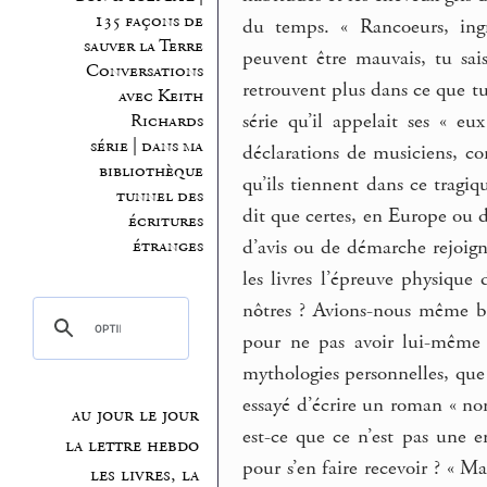
135 façons de
du temps. « Rancoeurs, ingr
sauver la Terre
peuvent être mauvais, tu sai
Conversations
retrouvent plus dans ce que tu 
avec Keith
série qu’il appelait ses « eu
Richards
série | dans ma
déclarations de musiciens, co
bibliothèque
qu’ils tiennent dans ce tragiq
tunnel des
dit que certes, en Europe ou d
écritures
étranges
d’avis ou de démarche rejoig
les livres l’épreuve physique
nôtres ? Avions-nous même b
pour ne pas avoir lui-même 
mythologies personnelles, que 
essayé d’écrire un roman « no
au jour le jour
est-ce que ce n’est pas une e
la lettre hebdo
pour s’en faire recevoir ? « 
les livres, la