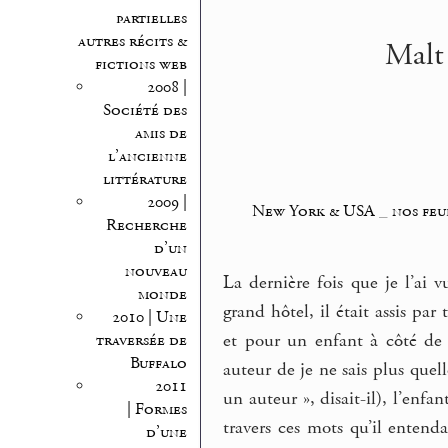
partielles
autres récits &
Malt 
fictions web
2008 |
Société des
amis de
l’ancienne
littérature
2009 |
New York & USA
_
nos feu
Recherche
d’un
nouveau
La dernière fois que je l’ai 
monde
grand hôtel, il était assis par
2010 | Une
et pour un enfant à côté de 
traversée de
Buffalo
auteur de je ne sais plus que
2011
un auteur », disait-il), l’enfa
| Formes
travers ces mots qu’il entenda
d’une