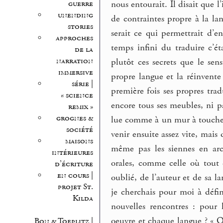
guerre
nous entourait. Il disait que 
unending
de contraintes propre à la la
stories
serait ce qui permettrait d’en
approches
temps infini du traduire c’ét
de la
narration
plutôt ces secrets que le sen
immersive
propre langue et la réinvente 
série |
première fois ses propres tra
« science
encore tous ses meubles, ni pa
remix »
grognes &
lue comme à un mur à toucher 
société
venir ensuite assez vite, mais 
maisons
même pas les siennes en arc
intérieures
orales, comme celle où tout 
d’écriture
en cours |
oublié, de l’auteur et de sa l
projet St.
je cherchais pour moi à défin
Kilda
nouvelles rencontres : pou
oeuvre et chaque langue ? « O
Bon & Toeplitz |