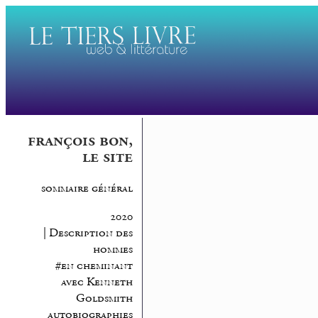
françois bon,
le site
sommaire général
2020
| Description des
hommes
#en cheminant
avec Kenneth
Goldsmith
autobiographies