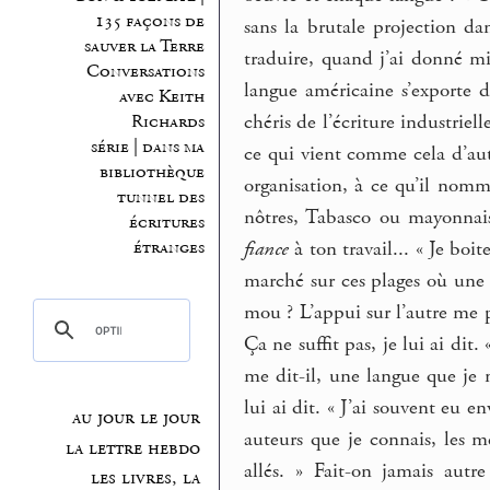
135 façons de
sans la brutale projection da
sauver la Terre
traduire, quand j’ai donné mi
Conversations
langue américaine s’exporte
avec Keith
chéris de l’écriture industriel
Richards
série | dans ma
ce qui vient comme cela d’aut
bibliothèque
organisation, à ce qu’il nom
tunnel des
nôtres, Tabasco ou mayonnaise
écritures
étranges
fiance
à ton travail... « Je boi
marché sur ces plages où une 
mou ? L’appui sur l’autre me 
Ça ne suffit pas, je lui ai dit
me dit-il, une langue que je 
lui ai dit. « J’ai souvent eu en
au jour le jour
auteurs que je connais, les m
la lettre hebdo
allés. » Fait-on jamais autr
les livres, la