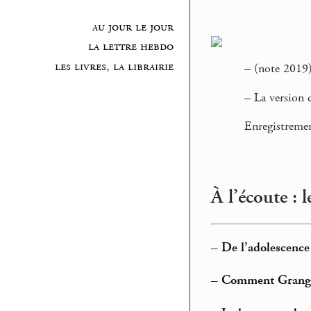
au jour le jour
la lettre hebdo
les livres, la librairie
–
(note 2019),
–
La version d
Enregistremen
À l’écoute : 
–
De l’adolescenc
–
Comment Grangous