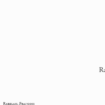
Ra
_
Rabelais, François