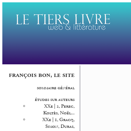
françois bon, le site
sommaire général
études sur auteurs
XXe | 2, Perec,
Koltès, Noël...
XXe | 1, Gracq,
Simon, Duras,