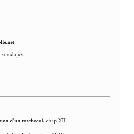
lie.net
.
 si indiqué.
tion d’un torchecul
, chap XII.