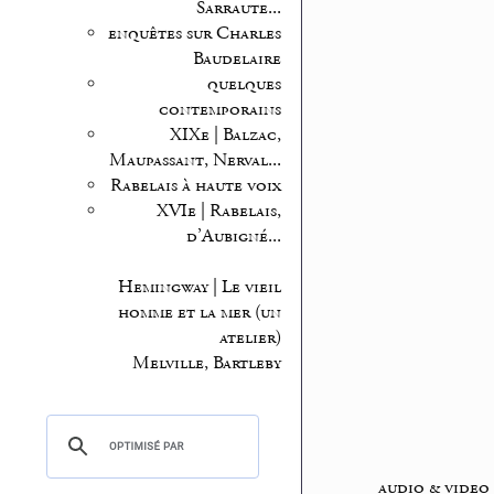
Sarraute...
enquêtes sur Charles
Baudelaire
quelques
contemporains
XIXe | Balzac,
Maupassant, Nerval...
Rabelais à haute voix
XVIe | Rabelais,
d’Aubigné...
Hemingway | Le vieil
homme et la mer (un
atelier)
Melville, Bartleby
audio & video