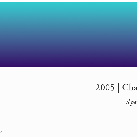
2005 | Char
il pa
es