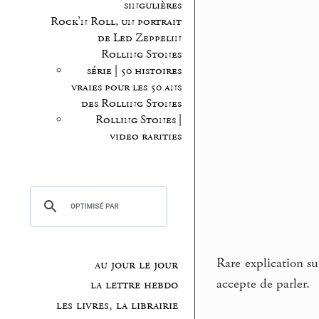
singulières
Rock’n Roll, un portrait
de Led Zeppelin
Rolling Stones
série | 50 histoires
vraies pour les 50 ans
des Rolling Stones
Rolling Stones |
video rarities
Rare explication su
au jour le jour
accepte de parler.
la lettre hebdo
les livres, la librairie