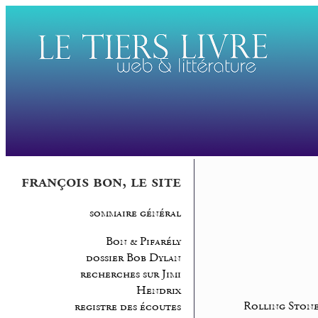
françois bon, le site
sommaire général
Bon & Pifarély
dossier Bob Dylan
recherches sur Jimi
Hendrix
Rolling Ston
registre des écoutes