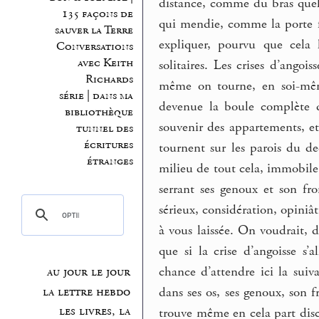
distance, comme du bras que
135 façons de
qui mendie, comme la porte f
sauver la Terre
expliquer, pourvu que cela 
Conversations
avec Keith
solitaires. Les crises d’angois
Richards
même on tourne, en soi-même
série | dans ma
devenue la boule complète du
bibliothèque
souvenir des appartements, et
tunnel des
écritures
tournent sur les parois du de
étranges
milieu de tout cela, immobile 
serrant ses genoux et son fr
sérieux, considération, opiniât
à vous laissée. On voudrait, 
que si la crise d’angoisse s’
chance d’attendre ici la sui
au jour le jour
la lettre hebdo
dans ses os, ses genoux, son fr
les livres, la
trouve même en cela part discr