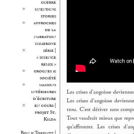
guerre
unending
stories
approches
de la
narration
immersive
série |
« science
remix »
grognes &
société
maisons
intérieures
Les crises d’angoisse devienne
d’écriture
Les crises d’angoisse devienn
en cours |
trou. C’est dériver sans comp
projet St.
Tout vaudrait mieux que repr
Kilda
qu’affronter. Les crises d’
Bon & Toeplitz |