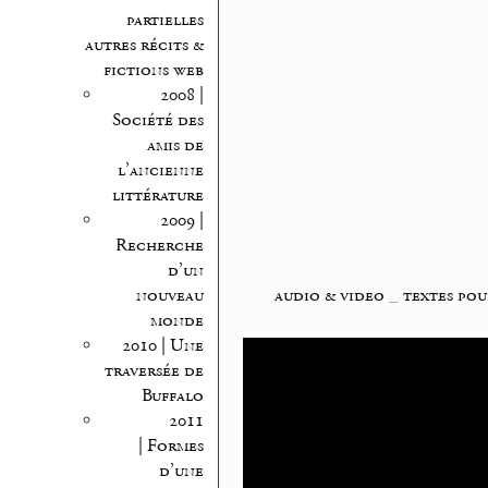
partielles
autres récits &
fictions web
2008 |
Société des
amis de
l’ancienne
littérature
2009 |
Recherche
d’un
audio & video
_
textes pou
nouveau
monde
2010 | Une
traversée de
Buffalo
2011
| Formes
d’une