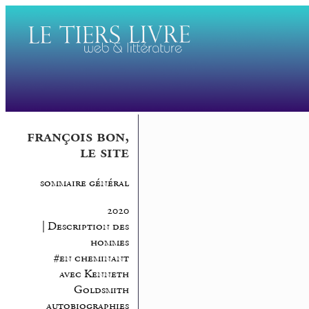
françois bon,
le site
sommaire général
2020
| Description des
hommes
#en cheminant
avec Kenneth
Goldsmith
autobiographies