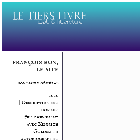
françois bon,
le site
sommaire général
2020
| Description des
hommes
#en cheminant
avec Kenneth
Goldsmith
autobiographies