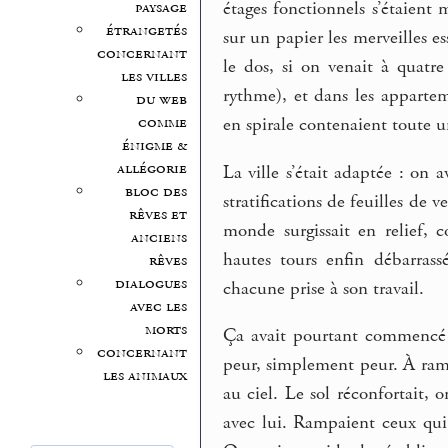
paysage
étages fonctionnels s’étaient 
étrangetés
sur un papier les merveilles e
concernant
le dos, si on venait à quat
les villes
rythme), et dans les apparte
du web
comme
en spirale contenaient toute u
énigme &
allégorie
La ville s’était adaptée : on
bloc des
stratifications de feuilles de v
rêves et
monde surgissait en relief, c
anciens
hautes tours enfin débarrassé
rêves
dialogues
chacune prise à son travail.
avec les
morts
Ça avait pourtant commencé 
concernant
peur, simplement peur. À ramp
les animaux
au ciel. Le sol réconfortait, 
avec lui. Rampaient ceux qui 