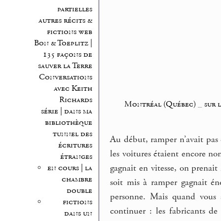
partielles
autres récits &
fictions web
Bon & Toeplitz |
135 façons de
sauver la Terre
Conversations
avec Keith
Richards
Montréal (Québec)
_
sur l
série | dans ma
bibliothèque
tunnel des
Au début, ramper n’avait pas 
écritures
les voitures étaient encore no
étranges
gagnait en vitesse, on prenait l
en cours | la
chambre
soit mis à ramper gagnait én
double
personne. Mais quand vous a
fictions
continuer : les fabricants de
dans un