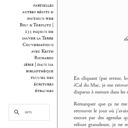
partielles
autres récits &
fictions web
Bon & Toeplitz |
135 façons de
sauver la Terre
d
Conversations
avec Keith
Richards
série | dans ma
bibliothèque
tunnel des
En cliquant (par erreur, l
écritures
iCal du Mac, je me retrouv
étranges
disparus à mesure dans les 
Remarquer que ça ne me s
retrouver le jour où j’avais
encore par des agendas qu
reliure granuleuse, je ne 