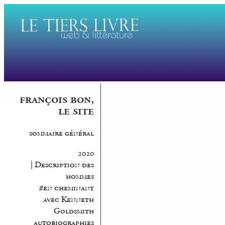
françois bon,
le site
sommaire général
2020
| Description des
hommes
#en cheminant
avec Kenneth
Goldsmith
autobiographies