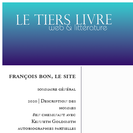
françois bon, le site
sommaire général
2020 | Description des
hommes
#en cheminant avec
Kenneth Goldsmith
autobiographies partielles