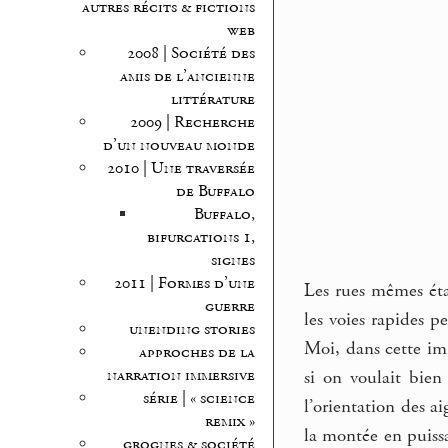
autres récits & fictions
web
2008 | Société des
amis de l’ancienne
littérature
2009 | Recherche
d’un nouveau monde
2010 | Une traversée
de Buffalo
Buffalo,
bifurcations 1,
signes
2011 | Formes d’une
Les rues mêmes étai
guerre
les voies rapides p
unending stories
Moi, dans cette imm
approches de la
narration immersive
si on voulait bien
série | « science
l’orientation des 
remix »
la montée en puissa
grognes & société