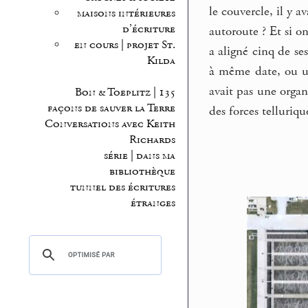
le couvercle, il y 
maisons intérieures
d’écriture
autoroute ? Et si o
en cours | projet St.
a aligné cinq de se
Kilda
à même date, ou un
avait pas une organ
Bon & Toeplitz | 135
façons de sauver la Terre
des forces telluriqu
Conversations avec Keith
Richards
série | dans ma
bibliothèque
tunnel des écritures
étranges