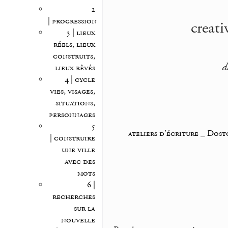
2
| progression
creati
3 | lieux
réels, lieux
construits,
d
lieux rêvés
4 | cycle
vies, visages,
situations,
personnages
5
ateliers d’écriture
_
Dosto
| construire
une ville
avec des
mots
6 |
recherches
sur la
nouvelle