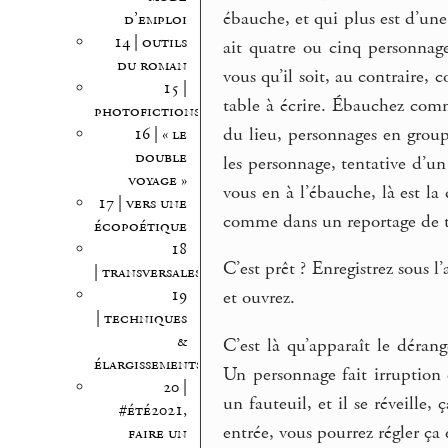
ébauche, et qui plus est d’une
d’emploi
14 | outils
ait quatre ou cinq personnage
du roman
vous qu’il soit, au contraire,
15 |
table à écrire. Ébauchez comme
photofictions
du lieu, personnages en group
16 | « le
double
les personnage, tentative d’u
voyage »
vous en à l’ébauche, là est la
17 | vers une
comme dans un reportage de te
écopoétique
18
C’est prêt ? Enregistrez sous l
| transversales
19
et ouvrez.
| techniques
&
C’est là qu’apparaît le dérang
élargissements
Un personnage fait irruption 
20 |
un fauteuil, et il se réveill
#été2021,
entrée, vous pourrez régler ça 
faire un