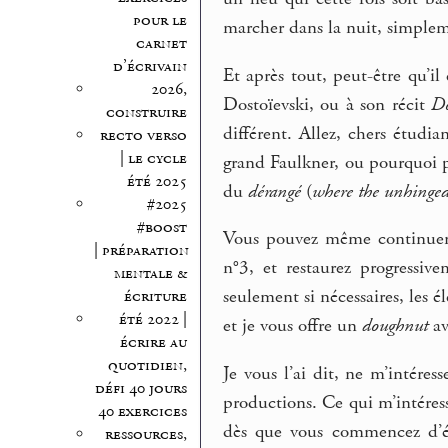
pour le
marcher dans la nuit, simplem
carnet
d’écrivain
Et après tout, peut-être qu’il
2026,
Dostoïevski, ou à son récit
D
construire
différent. Allez, chers étudia
recto verso
| le cycle
grand Faulkner, ou pourquoi p
été 2025
du
dérangé
(
where the unhinged
#2025
#boost
Vous pouvez même continue
| préparation
n°3, et restaurez progressiv
mentale &
seulement si nécessaires, les 
écriture
été 2022 |
et je vous offre un
doughnut
av
écrire au
quotidien,
Je vous l’ai dit, ne m’intéres
défi 40 jours
productions. Ce qui m’intéress
40 exercices
dès que vous commencez d’écr
ressources,