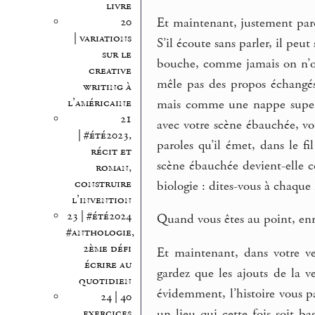
livre
Et maintenant, justement par
20
| variations
S’il écoute sans parler, il peu
sur le
bouche, comme jamais on n’ose
creative
mêle pas des propos échangés,
writing à
l’américaine
mais comme une nappe super
21
avec votre scène ébauchée, vou
| #été2023,
paroles qu’il émet, dans le f
récit et
scène ébauchée devient-elle c
roman,
construire
biologie : dites-vous à chaque
l’invention
23 | #été2024
Quand vous êtes au point, enre
#anthologie,
2ème défi
Et maintenant, dans votre ve
écrire au
gardez que les ajouts de la v
quotidien
évidemment, l’histoire vous p
24 | 40
exercices
un lieu qui cette fois soit b