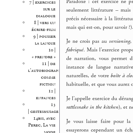
Paradoxe : cet exercice ne p
7 | exercices
sur le
seulement littérature – mais 
dialogue
précis nécessaire à la littéra
8 | vers un
mais qui est-on, pour savoir ?)
écrire-film
9 | pousser
Je ne crois pas au
versioning
,
la langue
fabriqué
. Mais l’exercice prop
10 |
« prendre »
de narration, vous permet d
11 | de
instance de langue narrativ
l’autobiographie
naturelles, de votre
boîte à clo
comme
habituelle, et que vous aurez 
fiction
12 |
enfances
Je l’appelle exercice du dérang
13
rattlesnake in the kitchen
), et n
| gestes&usages
14bis, avec
Je vous laisse faire pour l
Perec, La vie
essayerons cependant un écha
mode