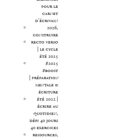
pour le
carnet
d’écrivain
2026,
construire
recto verso
| le cycle
été 2025
#2025
#boost
| préparation
mentale &
écriture
été 2022 |
écrire au
quotidien,
défi 40 jours
40 exercices
ressources,