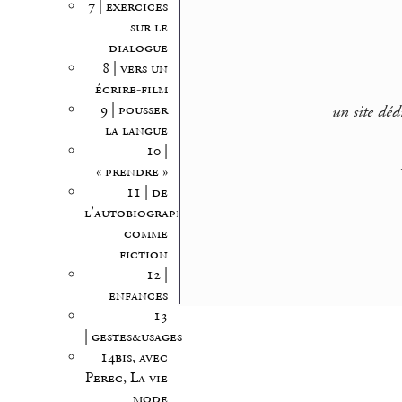
7 | exercices
sur le
dialogue
8 | vers un
écrire-film
9 | pousser
un site déd
la langue
10 |
« prendre »
11 | de
l’autobiographie
comme
fiction
12 |
enfances
13
| gestes&usages
14bis, avec
Perec, La vie
mode