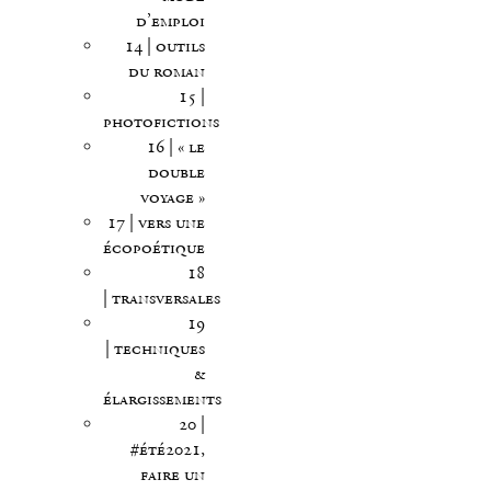
d’emploi
14 | outils
du roman
15 |
photofictions
16 | « le
double
voyage »
17 | vers une
écopoétique
18
| transversales
19
| techniques
&
élargissements
20 |
#été2021,
faire un