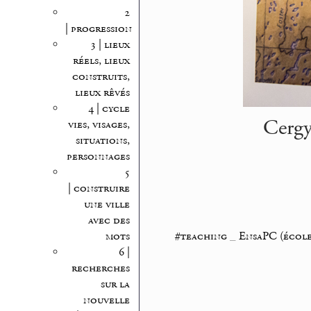
2
| progression
3 | lieux
réels, lieux
construits,
lieux rêvés
4 | cycle
Cergy 
vies, visages,
situations,
personnages
5
| construire
une ville
avec des
#teaching
_
EnsaPC (école 
mots
6 |
recherches
sur la
nouvelle