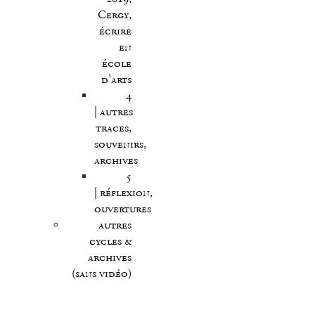
Cergy,
écrire
en
école
d’arts
4
| autres
traces,
souvenirs,
archives
5
| réflexion,
ouvertures
autres
cycles &
archives
(sans vidéo)