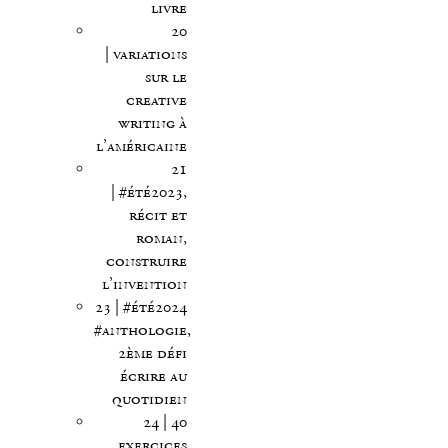
livre
20
| variations
sur le
creative
writing à
l’américaine
21
| #été2023,
récit et
roman,
construire
l’invention
23 | #été2024
#anthologie,
2ème défi
écrire au
quotidien
24 | 40
exercices