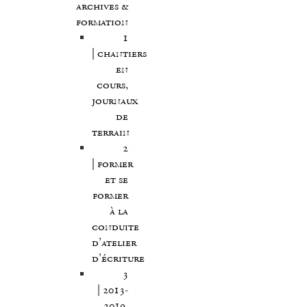
archives &
formation
1
| chantiers
en
cours,
journaux
de
terrain
2
| former
et se
former
à la
conduite
d’atelier
d’écriture
3
| 2013-
2019,