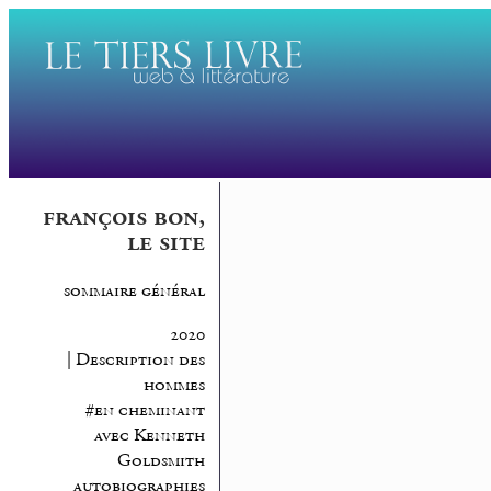
françois bon,
le site
sommaire général
2020
| Description des
hommes
#en cheminant
avec Kenneth
Goldsmith
autobiographies