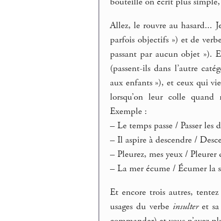
bouteille on écrit plus simple,
Allez, le rouvre au hasard... 
parfois objectifs ») et de verb
passant par aucun objet »). Et
(passent-ils dans l’autre caté
aux enfants »), et ceux qui vi
lorsqu’on leur colle quand 
Exemple :
–
Le temps passe / Passer les d
–
Il aspire à descendre / Desc
–
Pleurez, mes yeux / Pleurer 
–
La mer écume / Écumer la 
Et encore trois autres, tentez
usages du verbe
insulter
et sa
commander) et vous n’avez plu