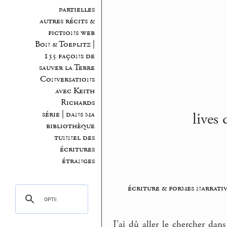
partielles
autres récits &
fictions web
Bon & Toeplitz |
135 façons de
sauver la Terre
Conversations
avec Keith
Richards
lives
série | dans ma
bibliothèque
tunnel des
écritures
étranges
écriture & formes narrativ
J’ai dû aller le chercher dan