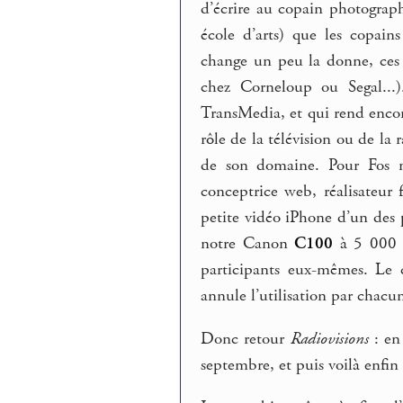
d’écrire au copain photograph
école d’arts) que les copai
change un peu la donne, ces t
chez Corneloup ou Segal...).
TransMedia, et qui rend encor
rôle de la télévision ou de la 
de son domaine. Pour Fos n
conceptrice web, réalisateur 
petite vidéo iPhone d’un des 
notre Canon
C100
à 5 000 €,
participants eux-mêmes. Le c
annule l’utilisation par chac
Donc retour
Radiovisions
: en
septembre, et puis voilà enfin