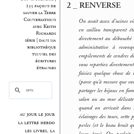
2 _ RENVERSE
135 façons de
sauver la Terre
Conversations
On avait assez d’usines v
avec Keith
en caillou transparent ét
Richards
directement au débouché d
série | dans ma
administrative à reconq
bibliothèque
tunnel des
empilements de cendres du
écritures
vous repartiez directemen
étranges
faisiez quelque chose de t
(parce qu’à mesure que vou
partager les bijoux en fam
salon ou au mur délicatem
quand on arrivait dans la
au jour le jour
éclairages des tours, cett
la lettre hebdo
perles (et le beau bruit 
les livres, la
leurs âges). On parlait