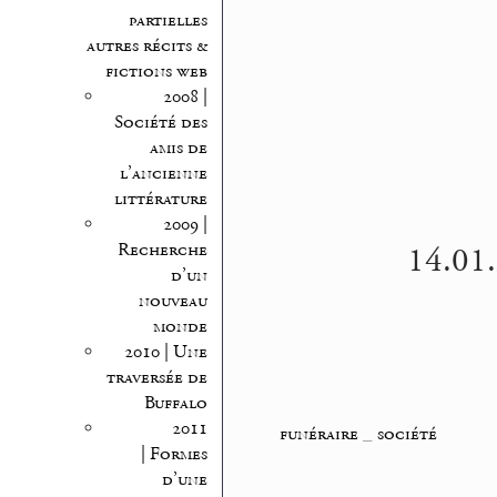
partielles
autres récits &
fictions web
2008 |
Société des
amis de
l’ancienne
littérature
2009 |
14.01.
Recherche
d’un
nouveau
monde
2010 | Une
traversée de
Buffalo
2011
funéraire
_
société
| Formes
d’une