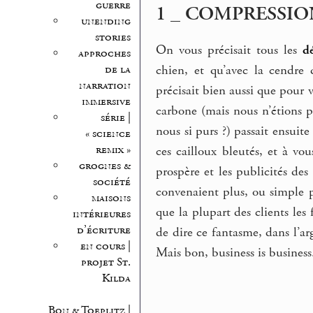
guerre
1 _ COMPRESSIO
unending
stories
On vous précisait tous les
d
approches
de la
chien, et qu’avec la cendre
narration
précisait bien aussi que pour 
immersive
carbone (mais nous n’étions p
série |
nous si purs ?) passait ensuit
« science
remix »
ces cailloux bleutés, et à vo
grognes &
prospère et les publicités des
société
convenaient plus, ou simple pr
maisons
que la plupart des clients les 
intérieures
d’écriture
de dire ce fantasme, dans l’a
en cours |
Mais bon, business is business
projet St.
Kilda
Bon & Toeplitz |