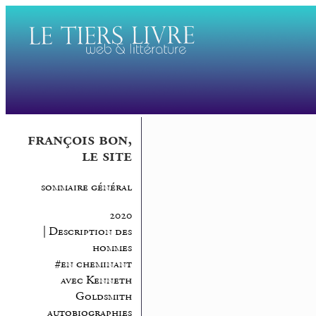
françois bon,
le site
sommaire général
2020
| Description des
hommes
#en cheminant
avec Kenneth
Goldsmith
autobiographies