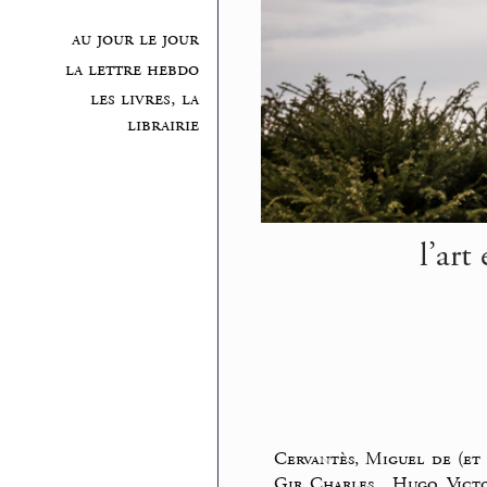
au jour le jour
la lettre hebdo
les livres, la
librairie
l’art
Cervantès, Miguel de (et
Gir, Charles
_
Hugo, Vict