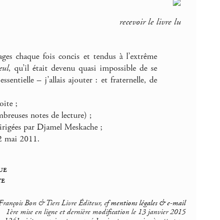
recevoir le livre lu
ages chaque fois concis et tendus à l’extrême
eul
, qu’il était devenu quasi impossible de se
ntielle – j’allais ajouter : et fraternelle, de
oite ;
mbreuses notes de lecture) ;
dirigées par Djamel Meskache ;
12 mai 2011.
ue
te
rançois Bon & Tiers Livre Éditeur, cf
mentions légales & e-mail
1ère mise en ligne et dernière modification le 13 janvier 2015