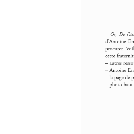
–
Os, De l’ai
d’Antoine Em
procurer. Voi
cette fraterni
–
autres resso
–
Antoine Em
–
la page de p
–
photo haut 