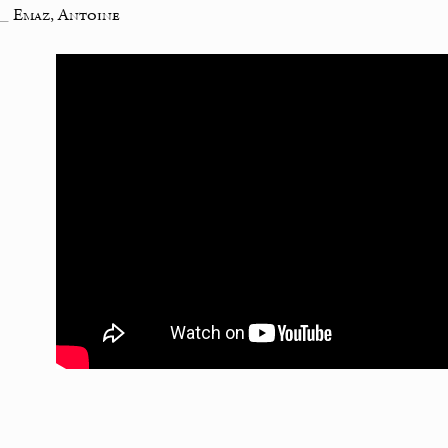
_
Emaz, Antoine