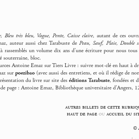
r, Bleu très bleu, Vague, Pente, Caisse claire
, autant de ces ouvr
az, auteur aussi chez Tarabuste de
Peau, Sauf, Plaie, Double s
là rassemblés un volume dix ans d’une écriture pour nous tous esse
té souterraine, bloc.
urces Antoine Emaz sur Tiers Livre : suivre mot-clé en haut à dr
az sur
poezibao
(avec aussi des entretiens, et où il rédige de no
résentation du livre sur site des
éditions Tarabuste
, fondées et 
de page : Antoine Emaz, Bibliothèque universitaire d’Angers, 
autres billets de cette rubriq
haut de page
ou
accueil du si
© F