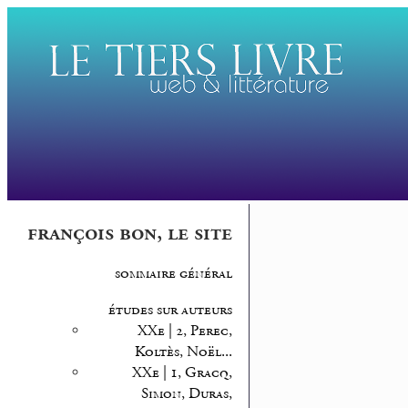
françois bon, le site
sommaire général
études sur auteurs
XXe | 2, Perec,
Koltès, Noël...
XXe | 1, Gracq,
Simon, Duras,