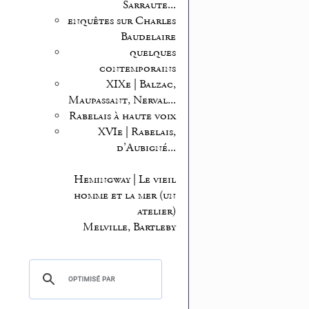
Sarraute...
enquêtes sur Charles
Baudelaire
quelques
contemporains
XIXe | Balzac,
Maupassant, Nerval...
Rabelais à haute voix
XVIe | Rabelais,
d’Aubigné...
Hemingway | Le vieil
homme et la mer (un
atelier)
Melville, Bartleby